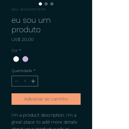
SKU: 364215375135191
eu sou um
produto
Preço
US$ 20,00
Cor
*
Quantidade
*
Adicionar ao carrinho
I'm a product description. I'm a 
great place to add more details 
about your product such as 