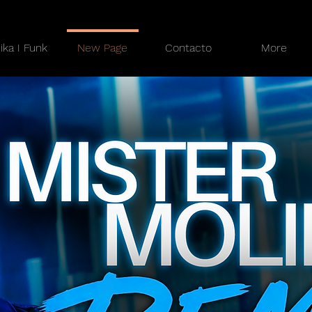
ika I Funk
New Page
Contacto
More