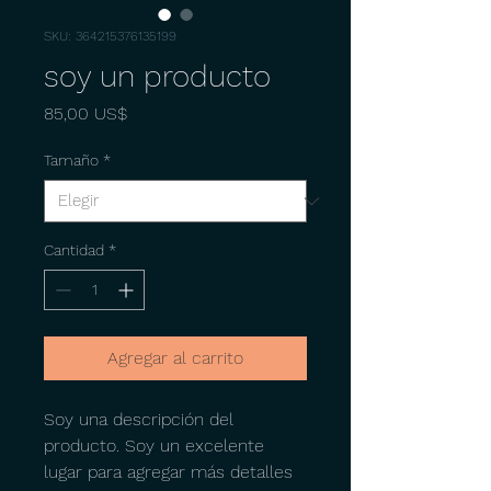
SKU: 364215376135199
soy un producto
Precio
85,00 US$
Tamaño
*
Cantidad
*
Agregar al carrito
Soy una descripción del 
producto. Soy un excelente 
lugar para agregar más detalles 